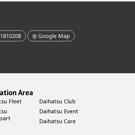
1810208
Google Map
ation Area
tsu Fleet
Daihatsu Club
tsu
Daihatsu Event
part
Daihatsu Care