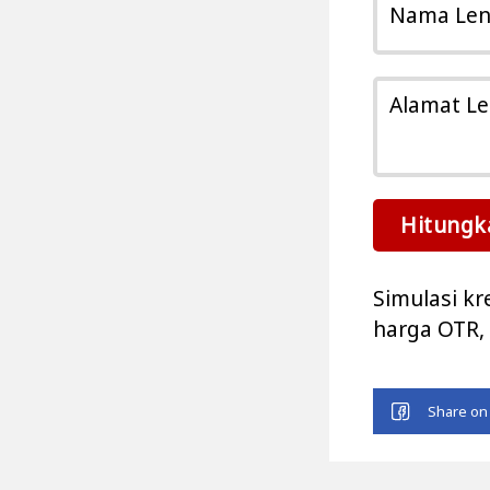
Nama Le
Alamat L
Hitungk
Simulasi k
harga OTR, 