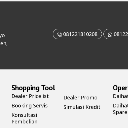
081221810208
08122
yo
en,
Shopping Tool
Oper
Dealer Pricelist
Daiha
Dealer Promo
Booking Servis
Daiha
Simulasi Kredit
Spare
Konsultasi
Pembelian